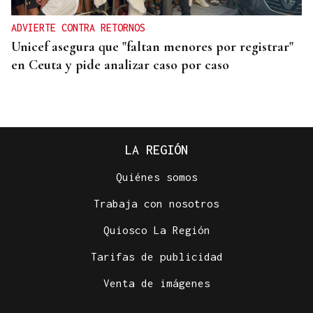
ADVIERTE CONTRA RETORNOS
Unicef asegura que "faltan menores por registrar"
en Ceuta y pide analizar caso por caso
LA REGIÓN
Quiénes somos
Trabaja con nosotros
Quiosco La Región
Tarifas de publicidad
INDEMNIZACIÓN
Venta de imágenes
La UEFA admite el pago a la supuesta amante de
Infantino