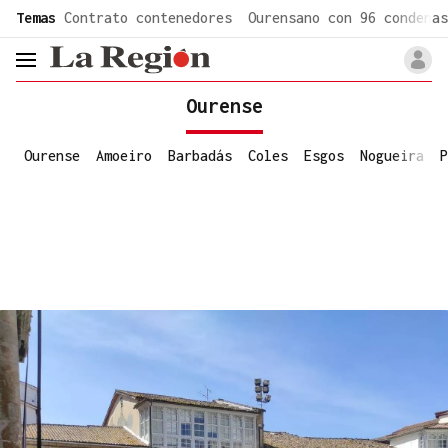
common.go-to-content
Temas
Contrato contenedores
Ourensano con 96 condenas
header.menu.open
Ourense
Ourense
Amoeiro
Barbadás
Coles
Esgos
Nogueira
P