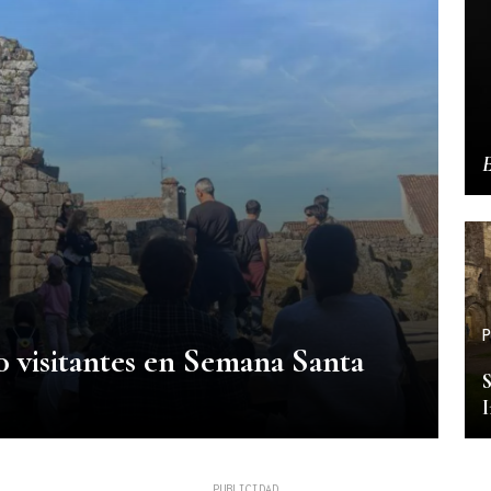
E
P
0 visitantes en Semana Santa
S
I