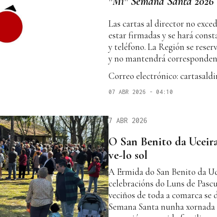
"Mi" Semana Santa 2026
Las cartas al director no exce
estar firmadas y se hará cons
y teléfono. La Región se reser
y no mantendrá correspondenc
Correo electrónico: cartasald
07 ABR 2026 - 04:10
7 ABR 2026
O San Benito da Uceira
ve-lo sol
A Ermida do San Benito da Uce
celebracións do Luns de Pascu
veciños de toda a comarca se d
Semana Santa nunha xornada 