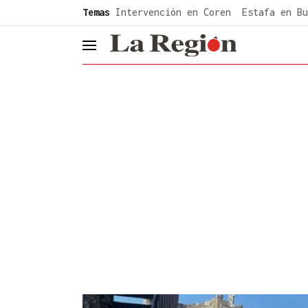
common.go-to-content
Temas
Intervención en Coren
Estafa en Bu
header.menu.open