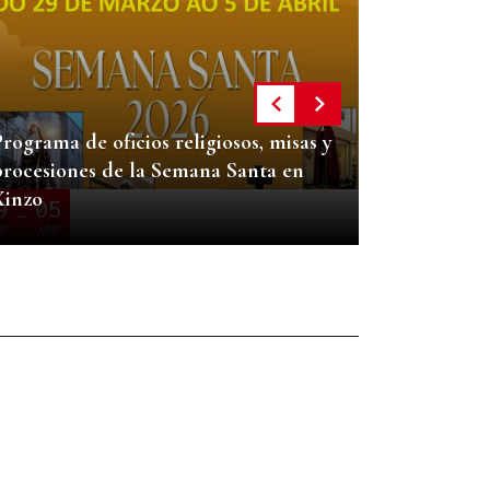
29
05
-
MAR
ABR
rograma de oficios religiosos, misas y
procesiones de la Semana Santa en
Xinzo
9
05
-
R
ABR