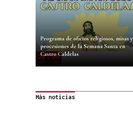
Programa de oficios religiosos, misas y
procesiones de la Semana Santa en
Castro Caldelas
28
05
-
MAR
ABR
Más noticias