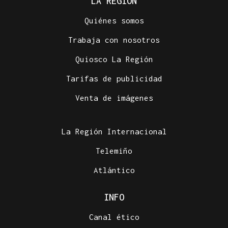
LA REGIÓN
Quiénes somos
Trabaja con nosotros
Quiosco La Región
Tarifas de publicidad
COMPETICIÓN NACIONAL
Venta de imágenes
Fin de semana completo para el piragüismo
ourensano
La Región Internacional
Telemiño
Atlántico
INFO
Canal ético