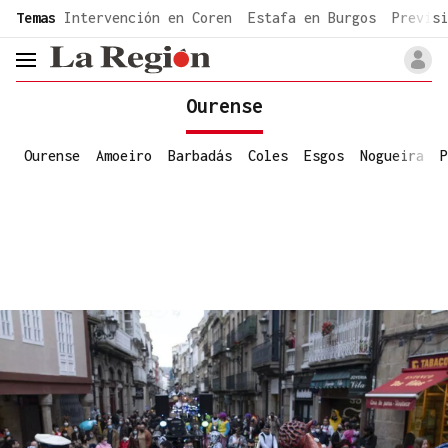
common.go-to-content
Temas
Intervención en Coren
Estafa en Burgos
Previsi
header.menu.open
Ourense
Ourense
Amoeiro
Barbadás
Coles
Esgos
Nogueira
P