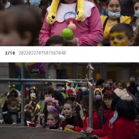
3/10
2022022707581567048