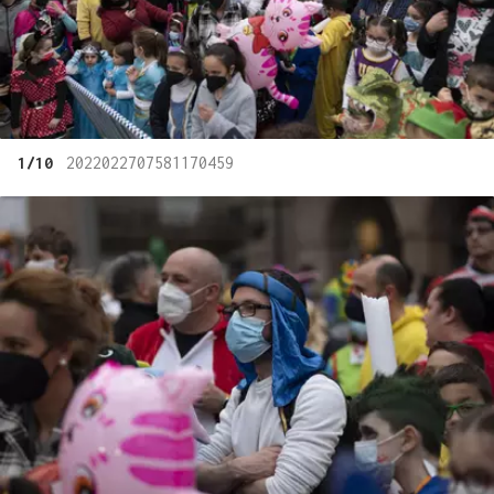
1/10
2022022707581170459