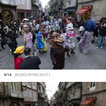
9/10
2022022707582366373