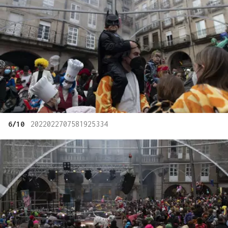
6/10
2022022707581925334