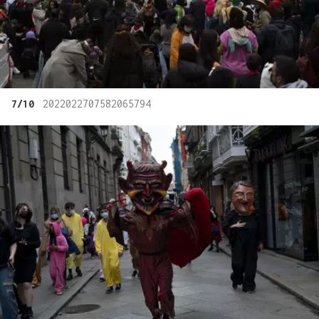
7/10
2022022707582065794