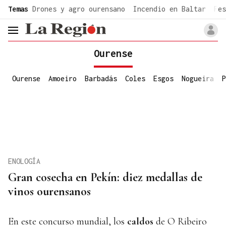
common.go-to-content
Temas
Drones y agro ourensano
Incendio en Baltar
Fes
header.menu.open
Ourense
Ourense
Amoeiro
Barbadás
Coles
Esgos
Nogueira
P
ENOLOGÍA
Gran cosecha en Pekín: diez medallas de
vinos ourensanos
En este concurso mundial, los
caldos
de O Ribeiro