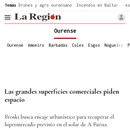
common.go-to-content
Temas
Drones y agro ourensano
Incendio en Baltar
Fes
header.menu.open
Ourense
Ourense
Amoeiro
Barbadás
Coles
Esgos
Nogueira
P
Las grandes superficies comerciales piden
espacio
Eroski busca encaje urbanístico para recuperar el
hipermercado previsto en el solar de A Farixa.