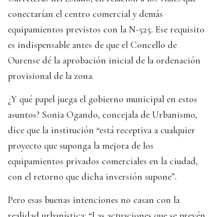
conectarían el centro comercial y demás
equipamientos previstos con la N-525. Ese requisito
es indispensable antes de que el Concello de
Ourense dé la aprobación inicial de la ordenación
provisional de la zona.
¿Y qué papel juega el gobierno municipal en estos
asuntos? Sonia Ogando, concejala de Urbanismo,
dice que la institución “está receptiva a cualquier
proyecto que suponga la mejora de los
equipamientos privados comerciales en la ciudad,
con el retorno que dicha inversión supone”.
Pero esas buenas intenciones no casan con la
realidad urbanística: “Las actuaciones que se prevén