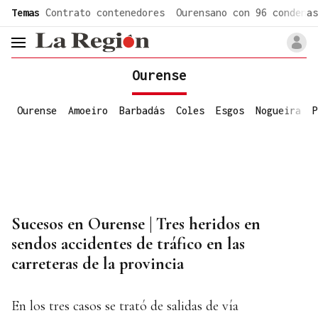
common.go-to-content
Temas
Contrato contenedores
Ourensano con 96 condenas
header.menu.open
Ourense
Ourense
Amoeiro
Barbadás
Coles
Esgos
Nogueira
P
Sucesos en Ourense | Tres heridos en
sendos accidentes de tráfico en las
carreteras de la provincia
En los tres casos se trató de salidas de vía