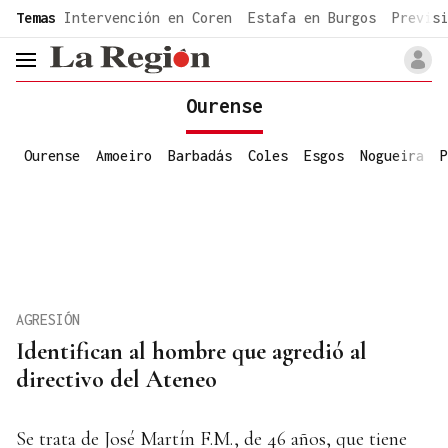
common.go-to-content
Temas
Intervención en Coren
Estafa en Burgos
Previsi
header.menu.open
Ourense
Ourense
Amoeiro
Barbadás
Coles
Esgos
Nogueira
P
AGRESIÓN
Identifican al hombre que agredió al
directivo del Ateneo
Se trata de José Martín F.M., de 46 años, que tiene