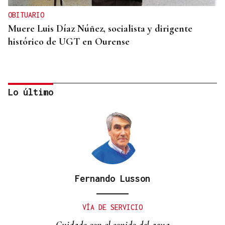
OBITUARIO
Muere Luis Díaz Núñez, socialista y dirigente
histórico de UGT en Ourense
Lo último
Fernando Lusson
CANEDO
Un herido en la colisión entre dos coches en la
VÍA DE SERVICIO
entrada a las termas de Outariz