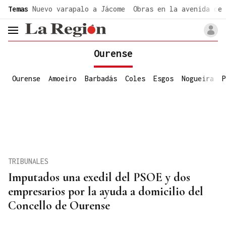
common.go-to-content
Temas
Nuevo varapalo a Jácome
Obras en la avenida de 
header.menu.open
Ourense
Ourense
Amoeiro
Barbadás
Coles
Esgos
Nogueira
P
TRIBUNALES
Imputados una exedil del PSOE y dos
empresarios por la ayuda a domicilio del
Concello de Ourense