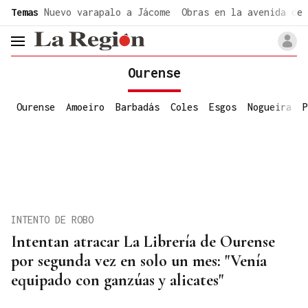
common.go-to-content
Temas
Nuevo varapalo a Jácome
Obras en la avenida de 
header.menu.open
Ourense
Ourense
Amoeiro
Barbadás
Coles
Esgos
Nogueira
P
INTENTO DE ROBO
Intentan atracar La Librería de Ourense
por segunda vez en solo un mes: "Venía
equipado con ganzúas y alicates"