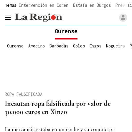
common.go-to-content
Temas
Intervención en Coren
Estafa en Burgos
Previsi
header.menu.open
Ourense
Ourense
Amoeiro
Barbadás
Coles
Esgos
Nogueira
P
ROPA FALSIFICADA
Incautan ropa falsificada por valor de
30.000 euros en Xinzo
La mercancía estaba en un coche y su conductor