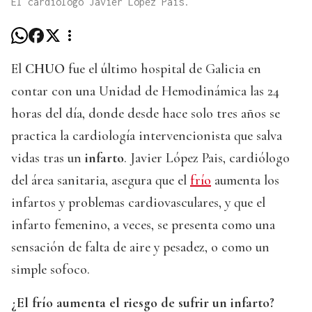
El cardiólogo Javier López Pais.
El
CHUO
fue el último hospital de Galicia en
contar con una Unidad de Hemodinámica las 24
horas del día, donde desde hace solo tres años se
practica la cardiología intervencionista que salva
vidas tras un
infarto
. Javier López Pais, cardiólogo
del área sanitaria, asegura que el
frío
aumenta los
infartos y problemas cardiovasculares, y que el
infarto femenino, a veces, se presenta como una
sensación de falta de aire y pesadez, o como un
simple sofoco.
¿El frío aumenta el riesgo de sufrir un infarto?