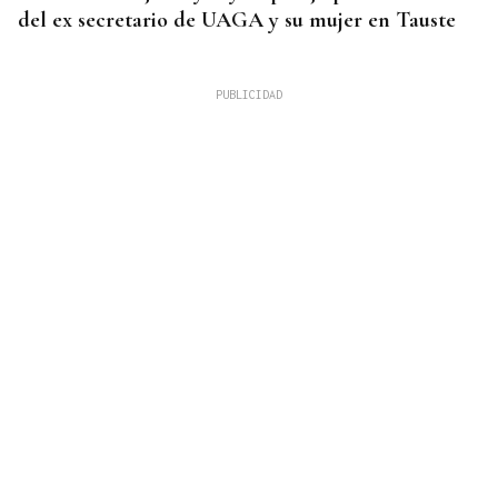
del ex secretario de UAGA y su mujer en Tauste
PCR NEGATIVA
El turista franco-argentino aislado en Galicia por
Hantavirus recibe el alta