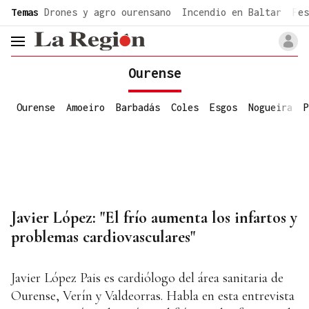
common.go-to-content
Temas
Drones y agro ourensano
Incendio en Baltar
Fes
header.menu.open
Ourense
Ourense
Amoeiro
Barbadás
Coles
Esgos
Nogueira
P
Javier López: "El frío aumenta los infartos y
problemas cardiovasculares"
Javier López Pais es cardiólogo del área sanitaria de
Ourense, Verín y Valdeorras. Habla en esta entrevista