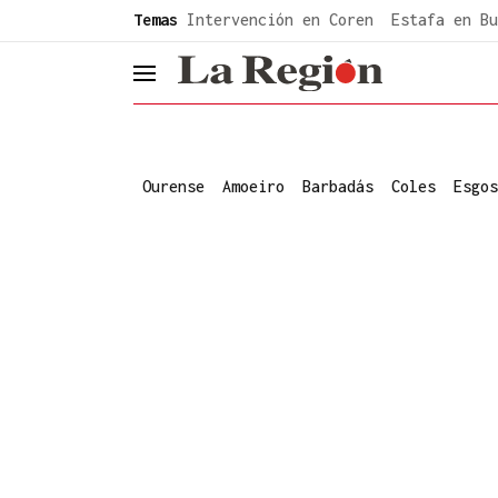
common.go-to-content
Temas
Intervención en Coren
Estafa en Bu
header.menu.open
Ourense
Amoeiro
Barbadás
Coles
Esgos