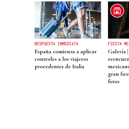
CANEDO
Un herido en la colisión
entre dos coches en la
entrada a las termas de
RESPUESTA INMEDIATA
FIESTA ME
Outariz
España comienza a aplicar
Galería |
controles a los viajeros
reencuen
procedentes de Italia
mexicano:
gran fies
fotos