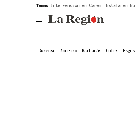
common.go-to-content
Temas
Intervención en Coren
Estafa en Bu
header.menu.open
Ourense
Amoeiro
Barbadás
Coles
Esgos