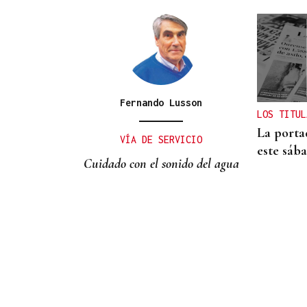
CANEDO
Un herido en la colisión
entre dos coches en la
entrada a las termas de
Fernando Lusson
LOS TITUL
Outariz
La porta
VÍA DE SERVICIO
este sáb
Cuidado con el sonido del agua
XIX EDICIÓN
Galería | Brindis, música y