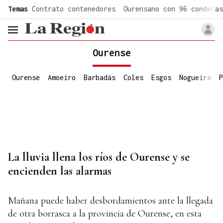
common.go-to-content
Temas
Contrato contenedores
Ourensano con 96 condenas
header.menu.open
Ourense
Ourense
Amoeiro
Barbadás
Coles
Esgos
Nogueira
P
La lluvia llena los ríos de Ourense y se
encienden las alarmas
Mañana puede haber desbordamientos ante la llegada
de otra borrasca a la provincia de Ourense, en esta