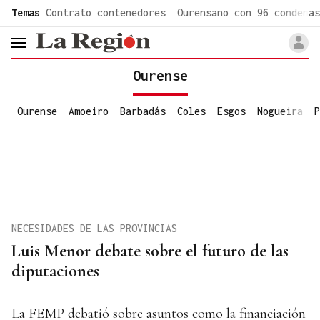
common.go-to-content
Temas
Contrato contenedores
Ourensano con 96 condenas
header.menu.open
Ourense
Ourense
Amoeiro
Barbadás
Coles
Esgos
Nogueira
P
NECESIDADES DE LAS PROVINCIAS
Luis Menor debate sobre el futuro de las
diputaciones
La FEMP debatió sobre asuntos como la financiación