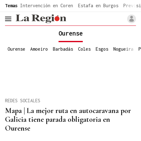
common.go-to-content
Temas
Intervención en Coren
Estafa en Burgos
Previsi
header.menu.open
Ourense
Ourense
Amoeiro
Barbadás
Coles
Esgos
Nogueira
P
REDES SOCIALES
Mapa | La mejor ruta en autocaravana por
Galicia tiene parada obligatoria en
Ourense