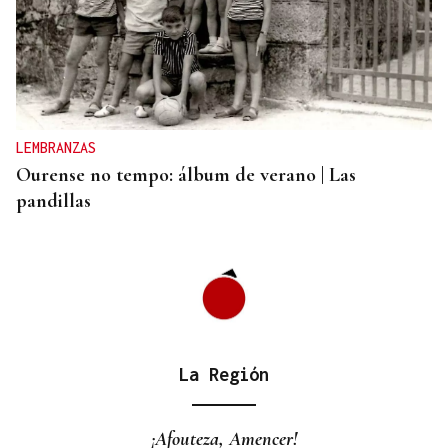
CANEDO
Un herido en la colisión entre dos coches en la
entrada a las termas de Outariz
LEMBRANZAS
Ourense no tempo: álbum de verano | Las
pandillas
La Región
¡Afouteza, Amencer!