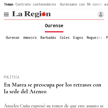
common.go-to-content
Temas
Contrato contenedores
Ourensano con 96 condenas
header.menu.open
Ourense
Ourense
Amoeiro
Barbadás
Coles
Esgos
Nogueira
P
POLÍTICA
En Marea se preocupa por los retrasos con
la sede del Ateneo
Ánxeles Cuña expresó su temor de que este asunto se