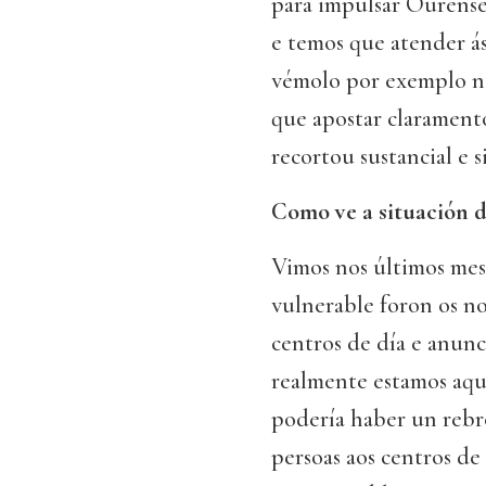
para impulsar Ourense,
e temos que atender á
vémolo por exemplo na
que apostar claramento
recortou sustancial e 
Como ve a situación d
Vimos nos últimos mes
vulnerable foron os n
centros de día e anun
realmente estamos aqu
podería haber un rebr
persoas aos centros d