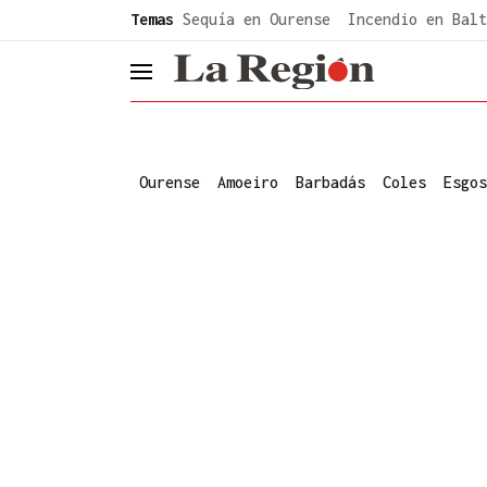
common.go-to-content
Temas
Sequía en Ourense
Incendio en Balt
header.menu.open
Ourense
Amoeiro
Barbadás
Coles
Esgos