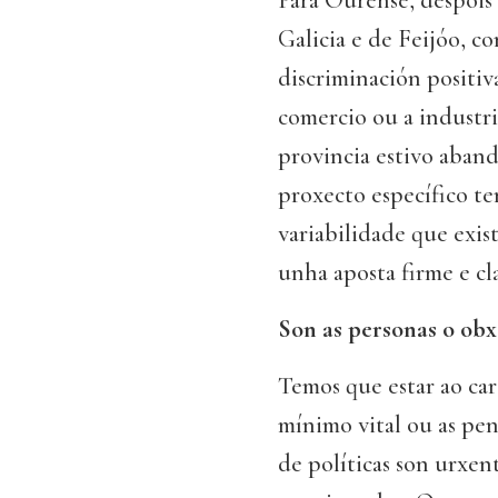
Para Ourense, despois
Galicia e de Feijóo, 
discriminación positiv
comercio ou a industri
provincia estivo aba
proxecto específico te
variabilidade que exi
unha aposta firme e cl
Son as personas o obx
Temos que estar ao ca
mínimo vital ou as pen
de políticas son urxent