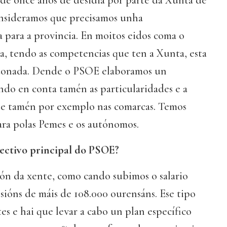
 de once anos de desidia por parte da Xunta de
consideramos que precisamos unha
a para a provincia. En moitos eidos coma o
a, tendo as competencias que ten a Xunta, esta
ndonada. Dende o PSOE elaboramos un
ndo en conta tamén as particularidades e a
ste tamén por exemplo nas comarcas. Temos
ara polas Pemes e os autónomos.
ectivo principal do PSOE?
rón da xente, como cando subimos o salario
sións de máis de 108.000 ourensáns. Ese tipo
es e hai que levar a cabo un plan específico