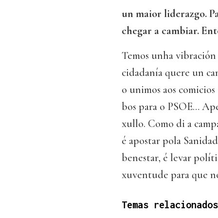
un maior liderazgo. P
chegar a cambiar. Ent
Temos unha vibración 
cidadanía quere un cam
o unimos aos comicios
bos para o PSOE… Apel
xullo. Como di a camp
é apostar pola Sanidad
benestar, é levar polí
xuventude para que no
Temas relacionados