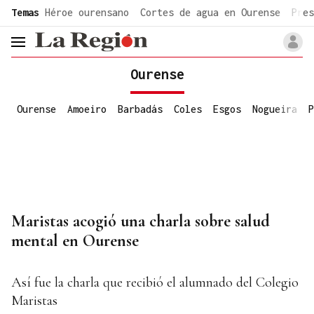
common.go-to-content
Temas
Héroe ourensano
Cortes de agua en Ourense
Pres
header.menu.open
Ourense
Ourense
Amoeiro
Barbadás
Coles
Esgos
Nogueira
P
Maristas acogió una charla sobre salud
mental en Ourense
Así fue la charla que recibió el alumnado del Colegio
Maristas