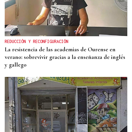
ENTREVISTA
Jorge Vázquez: "Nuestro objetivo a 2028 es crecer
creando valor para el accionista y para el equipo
que lo hace posible"
REDUCCIÓN Y RECONFIGURACIÓN
La resistencia de las academias de Ourense en
verano: sobrevivir gracias a la enseñanza de inglés
y gallego