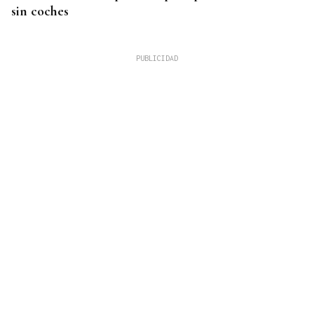
sin coches
INMOBILIARIA
Una residencia histórica de Kioto renace de la
mano de Armani