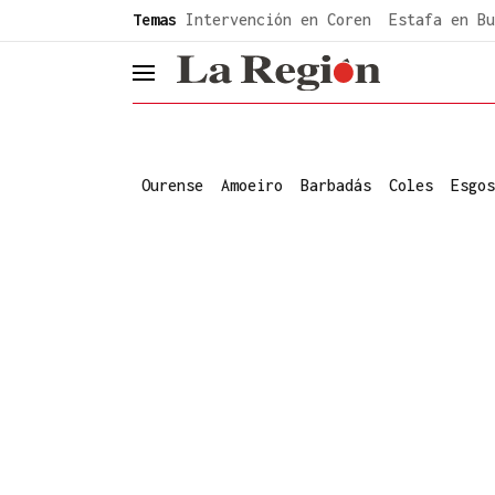
common.go-to-content
Temas
Intervención en Coren
Estafa en Bu
header.menu.open
Ourense
Amoeiro
Barbadás
Coles
Esgos