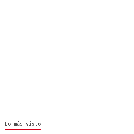
un cohete de SpaceX contra la Luna
Lo más visto