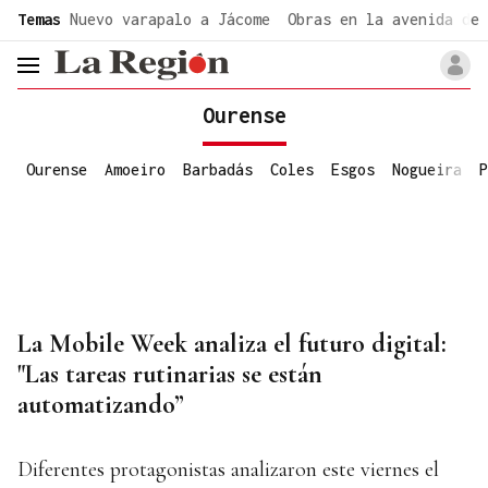
common.go-to-content
Temas
Nuevo varapalo a Jácome
Obras en la avenida de 
header.menu.open
Ourense
Ourense
Amoeiro
Barbadás
Coles
Esgos
Nogueira
P
La Mobile Week analiza el futuro digital:
"Las tareas rutinarias se están
automatizando”
Diferentes protagonistas analizaron este viernes el