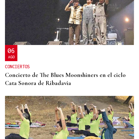
ENTREVISTA
Jorge Vázquez: "Nuestro objetivo a 2028 es crecer
creando valor para el accionista y para el equipo
que lo hace posible"
06
AGO
CONCIERTOS
Concierto de The Blues Moonshiners en el ciclo
Cata Sonora de Ribadavia