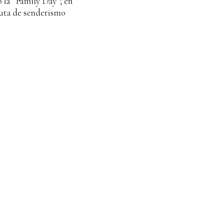
 la “Family Day”; en
ruta de senderismo