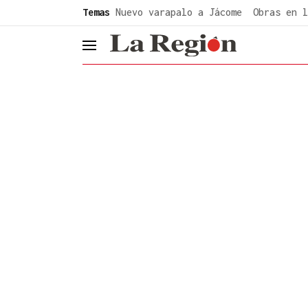
common.go-to-content
Temas
Nuevo varapalo a Jácome
Obras en l
header.menu.open