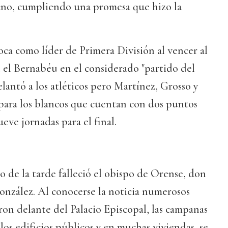
ano, cumpliendo una promesa que hizo la
oca como líder de Primera División al vencer al
 el Bernabéu en el considerado "partido del
elantó a los atléticos pero Martínez, Grosso y
ara los blancos que cuentan con dos puntos
ueve jornadas para el final.
to de la tarde falleció el obispo de Orense, don
onzález. Al conocerse la noticia numerosos
on delante del Palacio Episcopal, las campanas
los edificios públicos y en muchas viviendas, se