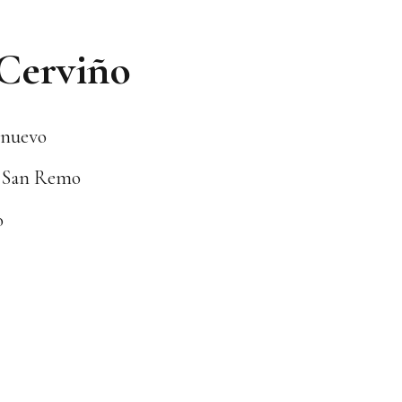
 Cerviño
 nuevo
n San Remo
o