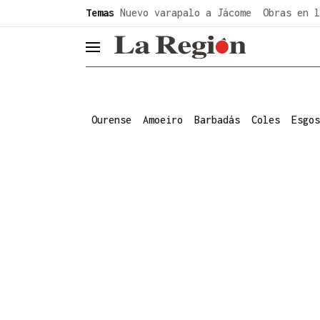
common.go-to-content
Temas
Nuevo varapalo a Jácome
Obras en l
header.menu.open
Ourense
Amoeiro
Barbadás
Coles
Esgos