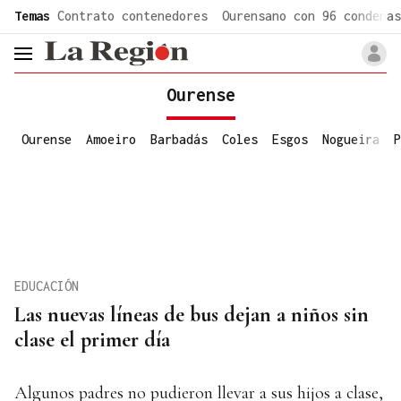
common.go-to-content
Temas
Contrato contenedores
Ourensano con 96 condenas
header.menu.open
Ourense
Ourense
Amoeiro
Barbadás
Coles
Esgos
Nogueira
P
EDUCACIÓN
Las nuevas líneas de bus dejan a niños sin
clase el primer día
Algunos padres no pudieron llevar a sus hijos a clase,