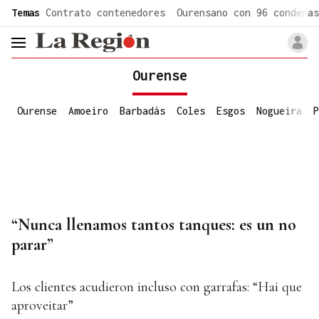
common.go-to-content
Temas
Contrato contenedores
Ourensano con 96 condenas
header.menu.open
Ourense
Ourense
Amoeiro
Barbadás
Coles
Esgos
Nogueira
P
“Nunca llenamos tantos tanques: es un no
parar”
Los clientes acudieron incluso con garrafas: “Hai que
aproveitar”