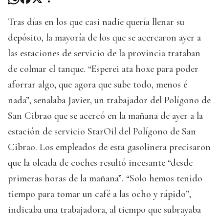
Tras días en los que casi nadie quería llenar su
depósito, la mayoría de los que se acercaron ayer a
las estaciones de servicio de la provincia trataban
de colmar el tanque. “Esperei ata hoxe para poder
aforrar algo, que agora que sube todo, menos é
nada”, señalaba Javier, un trabajador del Polígono de
San Cibrao que se acercó en la mañana de ayer a la
estación de servicio StarOil del Polígono de San
Cibrao. Los empleados de esta gasolinera precisaron
que la oleada de coches resultó incesante “desde
primeras horas de la mañana”. “Solo hemos tenido
tiempo para tomar un café a las ocho y rápido”,
indicaba una trabajadora, al tiempo que subrayaba