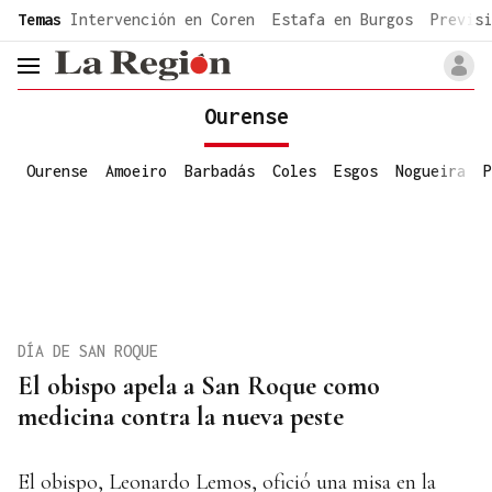
common.go-to-content
Temas
Intervención en Coren
Estafa en Burgos
Previsi
header.menu.open
Ourense
Ourense
Amoeiro
Barbadás
Coles
Esgos
Nogueira
P
DÍA DE SAN ROQUE
El obispo apela a San Roque como
medicina contra la nueva peste
El obispo, Leonardo Lemos, ofició una misa en la