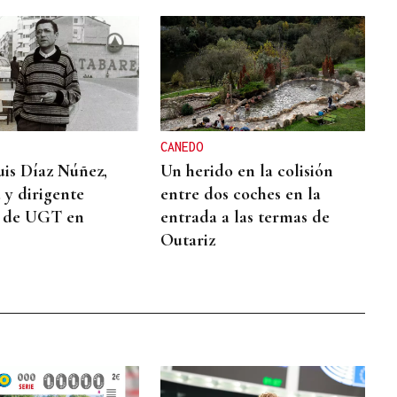
CANEDO
is Díaz Núñez,
Un herido en la colisión
a y dirigente
entre dos coches en la
o de UGT en
entrada a las termas de
Outariz