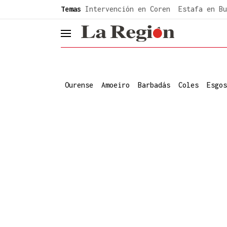
common.go-to-content
Temas
Intervención en Coren
Estafa en Bu
header.menu.open
Ourense
Amoeiro
Barbadás
Coles
Esgos