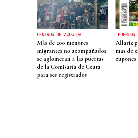
MOVILIDAD VERANO
Un coche todo el verano
por 16.32 euros, entregado
en tu puerta
CENTROS DE ACOGIDA
'PUEBLOS 
Más de 200 menores
Allariz 
migrantes no acompañados
más de c
se aglomeran a las puertas
cupones
de la Comisaría de Ceuta
para ser registrados
PROTOCOLO DE VIGILANCIA