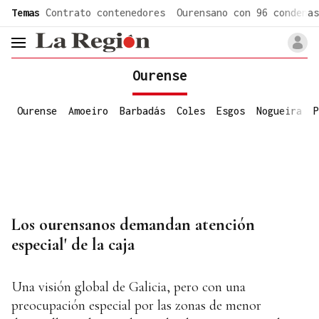
common.go-to-content
Temas
Contrato contenedores
Ourensano con 96 condenas
header.menu.open
Ourense
Ourense
Amoeiro
Barbadás
Coles
Esgos
Nogueira
P
Los ourensanos demandan atención
especial' de la caja
Una visión global de Galicia, pero con una
preocupación especial por las zonas de menor