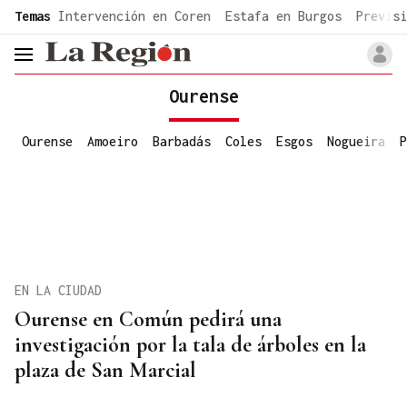
common.go-to-content
Temas
Intervención en Coren
Estafa en Burgos
Previsi
header.menu.open
Ourense
Ourense
Amoeiro
Barbadás
Coles
Esgos
Nogueira
P
EN LA CIUDAD
Ourense en Común pedirá una
investigación por la tala de árboles en la
plaza de San Marcial