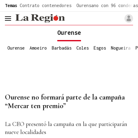
common.go-to-content
Temas
Contrato contenedores
Ourensano con 96 condenas
header.menu.open
Ourense
Ourense
Amoeiro
Barbadás
Coles
Esgos
Nogueira
P
Ourense no formará parte de la campaña
“Mercar ten premio”
La CEO presentó la campaña en la que participarán
nueve localidades