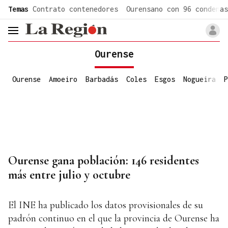
common.go-to-content
Temas
Contrato contenedores
Ourensano con 96 condenas
header.menu.open
Ourense
Ourense
Amoeiro
Barbadás
Coles
Esgos
Nogueira
P
Ourense gana población: 146 residentes
más entre julio y octubre
El INE ha publicado los datos provisionales de su
padrón continuo en el que la provincia de Ourense ha