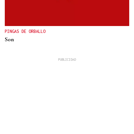
PINGAS DE ORBALLO
Son
José Manuel Torralba
La tortilla de patatas perfecta