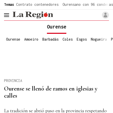
common.go-to-content
Temas
Contrato contenedores
Ourensano con 96 condenas
header.menu.open
Ourense
Ourense
Amoeiro
Barbadás
Coles
Esgos
Nogueira
P
PROVINCIA
Ourense se llenó de ramos en iglesias y
calles
La tradición se abrió paso en la provincia respetando