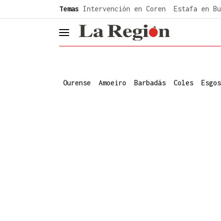
common.go-to-content
Temas
Intervención en Coren
Estafa en Bu
header.menu.open
Ourense
Amoeiro
Barbadás
Coles
Esgos