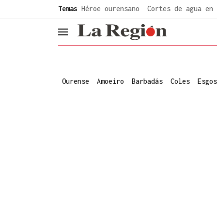
common.go-to-content
Temas
Héroe ourensano
Cortes de agua en 
header.menu.open
Ourense
Amoeiro
Barbadás
Coles
Esgos