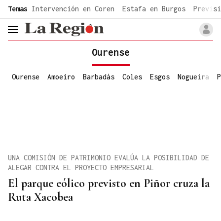
common.go-to-content
Temas
Intervención en Coren
Estafa en Burgos
Previsi
header.menu.open
Ourense
Ourense
Amoeiro
Barbadás
Coles
Esgos
Nogueira
P
UNA COMISIÓN DE PATRIMONIO EVALÚA LA POSIBILIDAD DE
ALEGAR CONTRA EL PROYECTO EMPRESARIAL
El parque eólico previsto en Piñor cruza la
Ruta Xacobea