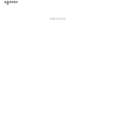
agosto
ORÁCULO DAS BURGAS
Horóscopo del día: sábado, 8 de agosto