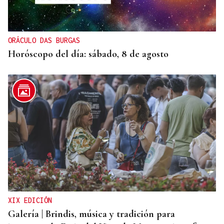
Un herido en la colisión entre dos coches en la
entrada a las termas de Outariz
ORÁCULO DAS BURGAS
Horóscopo del día: sábado, 8 de agosto
XIX EDICIÓN
Galería | Brindis, música y tradición para