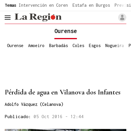
common.go-to-content
Temas
Intervención en Coren
Estafa en Burgos
Previsi
header.menu.open
Ourense
Ourense
Amoeiro
Barbadás
Coles
Esgos
Nogueira
P
Pérdida de agua en Vilanova dos Infantes
Adolfo Vázquez (Celanova)
Publicado:
05 Oct 2016 - 12:44