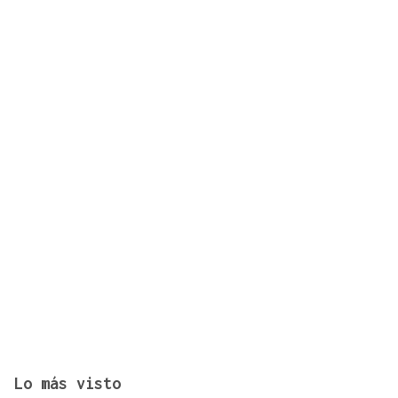
Desaparecido un hombre de avanzada edad en una
zona de monte en Coirós
Lo más visto