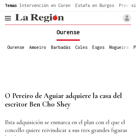
common.go-to-content
Temas
Intervención en Coren
Estafa en Burgos
Previsi
header.menu.open
Ourense
Ourense
Amoeiro
Barbadás
Coles
Esgos
Nogueira
P
O Pereiro de Aguiar adquiere la casa del
escritor Ben Cho Shey
Esta adquisición se enmarca en el plan con el que el
concello quiere reivindicar a sus tres grandes figuras