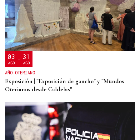
CONATO EXTINGUIDO
Vídeo | Se desata un incendio forestal en una
cantera de Untes
03
31
-
AGO
AGO
AÑO OTERIANO
Exposición | "Exposición de gancho" y "Mundos
Oterianos desde Caldelas"