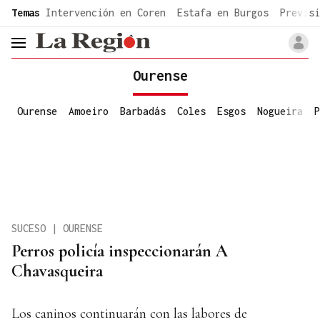
common.go-to-content
Temas
Intervención en Coren
Estafa en Burgos
Previsi
header.menu.open
Ourense
Ourense
Amoeiro
Barbadás
Coles
Esgos
Nogueira
P
SUCESO | OURENSE
Perros policía inspeccionarán A
Chavasqueira
Los caninos continuarán con las labores de