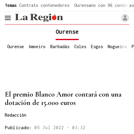
common.go-to-content
Temas
Contrato contenedores
Ourensano con 96 condenas
header.menu.open
Ourense
Ourense
Amoeiro
Barbadás
Coles
Esgos
Nogueira
P
El premio Blanco Amor contará con una
dotación de 15.000 euros
Redacción
Publicado:
05 Jul 2022 - 03:32