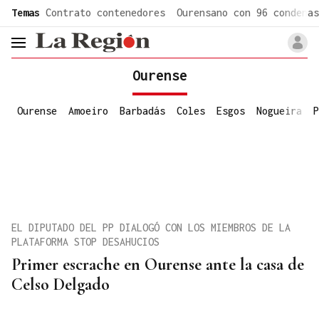
common.go-to-content
Temas
Contrato contenedores
Ourensano con 96 condenas
header.menu.open
Ourense
Ourense
Amoeiro
Barbadás
Coles
Esgos
Nogueira
P
EL DIPUTADO DEL PP DIALOGÓ CON LOS MIEMBROS DE LA
PLATAFORMA STOP DESAHUCIOS
Primer escrache en Ourense ante la casa de
Celso Delgado