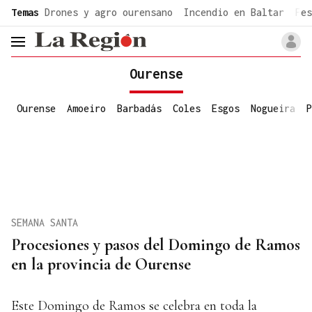
common.go-to-content
Temas
Drones y agro ourensano
Incendio en Baltar
Fes
header.menu.open
Ourense
Ourense
Amoeiro
Barbadás
Coles
Esgos
Nogueira
P
SEMANA SANTA
Procesiones y pasos del Domingo de Ramos
en la provincia de Ourense
Este Domingo de Ramos se celebra en toda la