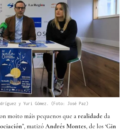
dríguez y Yuri Gómez. (Foto: José Paz)
son moito máis pequenos que a
realidade
da
sociación
”, matizó
Andrés Montes
, de los ‘
Gin