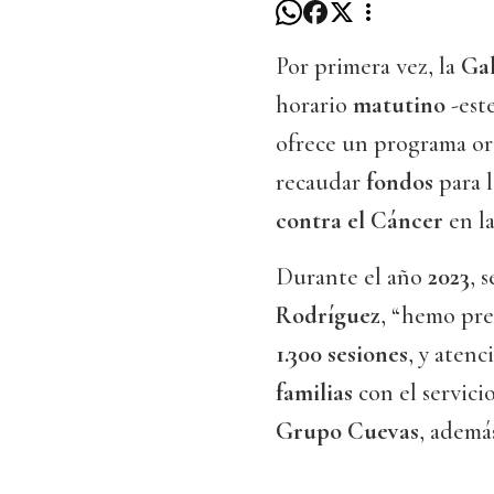
Por primera vez, la
Gal
horario
matutino
-est
ofrece un programa ori
recaudar
fondos
para l
contra el Cáncer
en la
Durante el año
2023
, 
Rodríguez
, “hemo pre
1.300 sesiones
, y atenc
familias
con el servici
Grupo Cuevas
, ademá