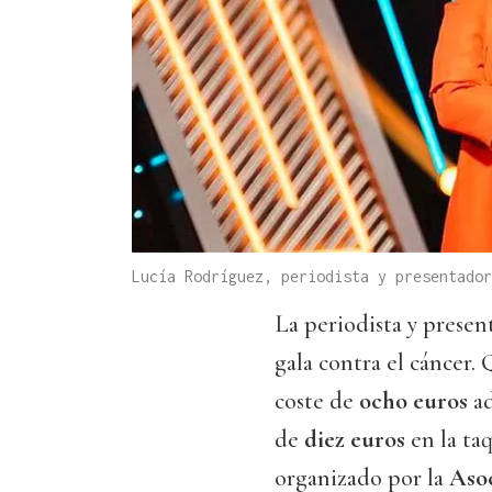
Lucía Rodríguez, periodista y presentador
La periodista y presen
gala contra el cáncer.
coste de
ocho euros
ad
de
diez euros
en la taq
organizado por la
Asoc