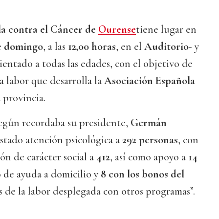
a contra el Cáncer de
Ourense
tiene lugar en
e
domingo
, a las
12,00 horas
, en el
Auditorio
- y
entado a todas las edades, con el objetivo de
a labor que desarrolla la
Asociación Española
 provincia.
según recordaba su presidente,
Germán
stado atención psicológica a
292 personas
, con
ión de carácter social a
412
, así como apoyo a
14
o de ayuda a domicilio y
8 con los bonos del
s de la labor desplegada con otros programas”.