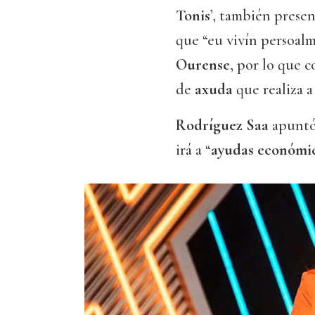
Tonis
’, también presen
que “eu vivín persoalm
Ourense
, por lo que 
de
axuda
que realiza 
Rodríguez Saa
apuntó,
irá a “
ayudas económi