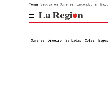
common.go-to-content
Temas
Sequía en Ourense
Incendio en Balt
header.menu.open
Ourense
Amoeiro
Barbadás
Coles
Esgos