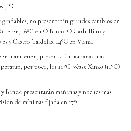
s 31ºC.
 agradables, no presentarán grandes cambios en
Ourense, 16ºC en O Barco, O Carballiño y
ves y Castro Caldelas, 14ºC en Viana.
 se mantienen, presentarán mañanas más
uperarán, por poco, los 10ºC: véase Xinzo (11ºC)
a y Bande presentarán mañanas y noches más
evisión de mínimas fijada en 17ºC.