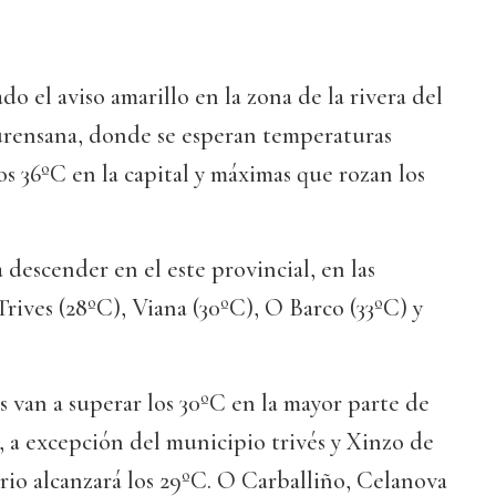
o el aviso amarillo en la zona de la rivera del
ourensana, donde se esperan temperaturas
os 36ºC en la capital y máximas que rozan los
 descender en el este provincial, en las
rives (28ºC), Viana (30ºC), O Barco (33ºC) y
s van a superar los 30ºC en la mayor parte de
, a excepción del municipio trivés y Xinzo de
io alcanzará los 29ºC. O Carballiño, Celanova