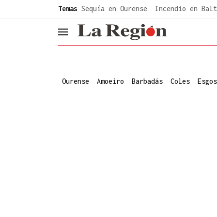
common.go-to-content
Temas
Sequía en Ourense
Incendio en Balt
header.menu.open
Ourense
Amoeiro
Barbadás
Coles
Esgos