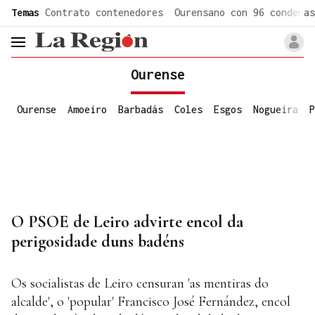
common.go-to-content
Temas
Contrato contenedores
Ourensano con 96 condenas
header.menu.open
Ourense
Ourense
Amoeiro
Barbadás
Coles
Esgos
Nogueira
P
O PSOE de Leiro advirte encol da
perigosidade duns badéns
Os socialistas de Leiro censuran 'as mentiras do
alcalde', o 'popular' Francisco José Fernández, encol