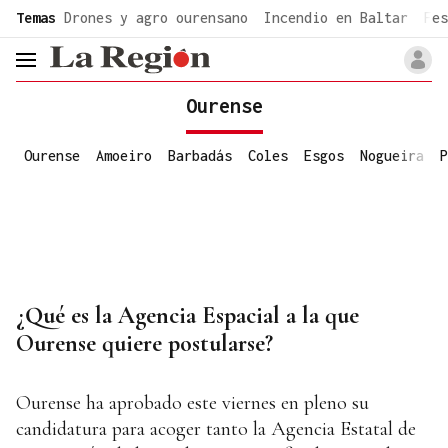
common.go-to-content
Temas
Drones y agro ourensano
Incendio en Baltar
Fes
header.menu.open
Ourense
Ourense
Amoeiro
Barbadás
Coles
Esgos
Nogueira
P
¿Qué es la Agencia Espacial a la que
Ourense quiere postularse?
Ourense ha aprobado este viernes en pleno su
candidatura para acoger tanto la Agencia Estatal de