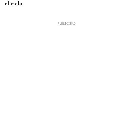
el cielo
DERROTA
Demasiado rival en Barreiro para la UD Ourense
(2-0)