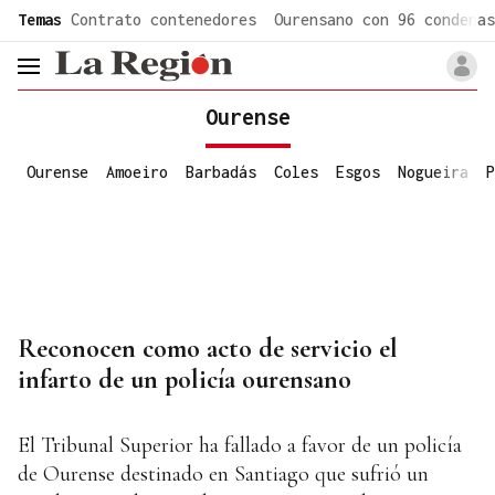
common.go-to-content
Temas
Contrato contenedores
Ourensano con 96 condenas
header.menu.open
Ourense
Ourense
Amoeiro
Barbadás
Coles
Esgos
Nogueira
P
Reconocen como acto de servicio el
infarto de un policía ourensano
El Tribunal Superior ha fallado a favor de un policía
de Ourense destinado en Santiago que sufrió un