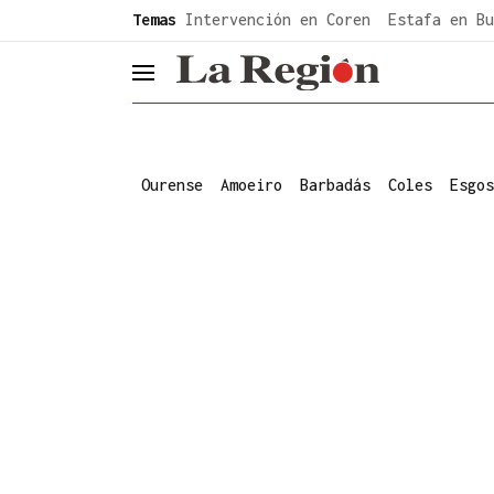
common.go-to-content
Temas
Intervención en Coren
Estafa en Bu
header.menu.open
Ourense
Amoeiro
Barbadás
Coles
Esgos