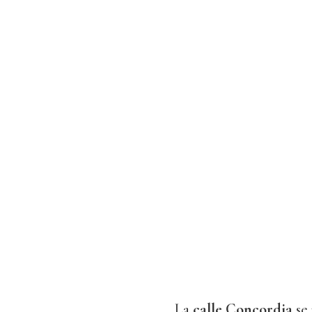
La
calle Concordia
se 