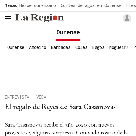
common.go-to-content
Temas
Héroe ourensano
Cortes de agua en Ourense
Pres
header.menu.open
Ourense
Ourense
Amoeiro
Barbadás
Coles
Esgos
Nogueira
P
ENTREVISTA - VIDA
El regalo de Reyes de Sara Casasnovas
Sara Casasnovas recibe el año 2020 con nuevos
proyectos y algunas sorpresas. Conocido rostro de la