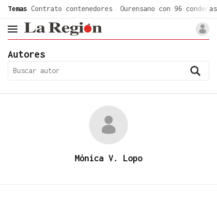
common.go-to-content
Temas
Contrato contenedores
Ourensano con 96 condenas
header.menu.open
Autores
Mónica V. Lopo