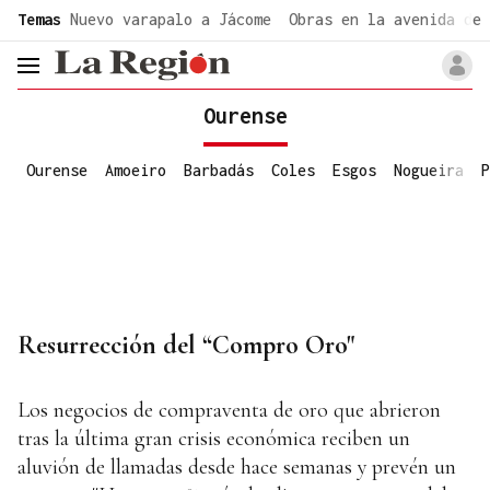
common.go-to-content
Temas
Nuevo varapalo a Jácome
Obras en la avenida de 
header.menu.open
Ourense
Ourense
Amoeiro
Barbadás
Coles
Esgos
Nogueira
P
Resurrección del “Compro Oro"
Los negocios de compraventa de oro que abrieron
tras la última gran crisis económica reciben un
aluvión de llamadas desde hace semanas y prevén un