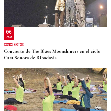
ENTREVISTA
Jorge Vázquez: "Nuestro objetivo a 2028 es crecer
creando valor para el accionista y para el equipo
que lo hace posible"
06
AGO
CONCIERTOS
Concierto de The Blues Moonshiners en el ciclo
Cata Sonora de Ribadavia